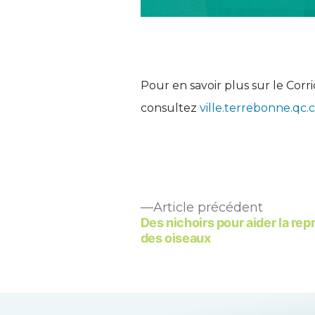
Pour en savoir plus sur le Corr
consultez
ville.terrebonne.qc.c
Article
Navigation
Article précédent
précéden
Des nichoirs pour aider la re
de
des oiseaux
l’article