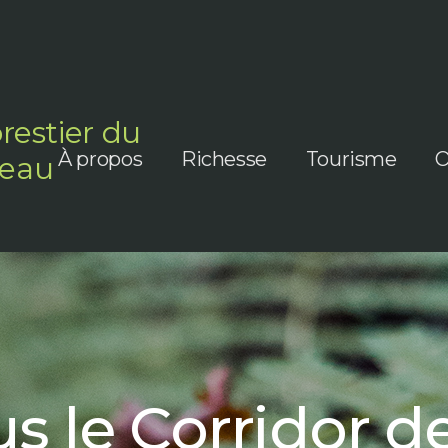
orestier du
À propos
Richesse
Tourisme
O
teau
 le Corridor de