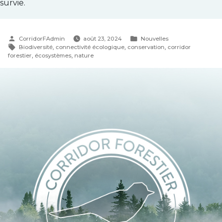
survie.
Publié
Publié
CorridorFAdmin
août 23, 2024
Nouvelles
par
Étiquettes :
dans
Biodiversité
,
connectivité écologique
,
conservation
,
corridor
forestier
,
écosystèmes
,
nature