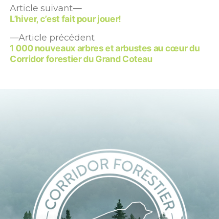
Article
Navigation
Article suivant
suivant :
L’hiver, c’est fait pour jouer!
de
Article
Article précédent
l’article
précédent :
1 000 nouveaux arbres et arbustes au cœur du
Corridor forestier du Grand Coteau