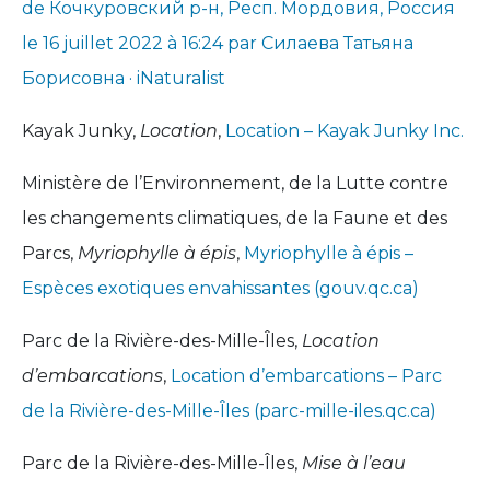
de Кочкуровский р-н, Респ. Мордовия, Россия
le 16 juillet 2022 à 16:24 par Силаева Татьяна
Борисовна · iNaturalist
Kayak Junky,
Location
,
Location – Kayak Junky Inc.
Ministère de l’Environnement, de la Lutte contre
les changements climatiques, de la Faune et des
Parcs,
Myriophylle à épis
,
Myriophylle à épis –
Espèces exotiques envahissantes (gouv.qc.ca)
Parc de la Rivière-des-Mille-Îles,
Location
d’embarcations
,
Location d’embarcations – Parc
de la Rivière-des-Mille-Îles (parc-mille-iles.qc.ca)
Parc de la Rivière-des-Mille-Îles,
Mise à l’eau