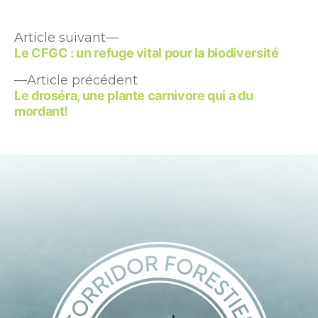
Article
Navigation
Article suivant
suivant :
Le CFGC : un refuge vital pour la biodiversité
de
Article
Article précédent
l’article
précédent :
Le droséra, une plante carnivore qui a du
mordant!