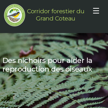
Aller
au
Corridor forestier du
contenu
Grand Coteau
Des nichoirs pour aider la
reproduction des oiseaux