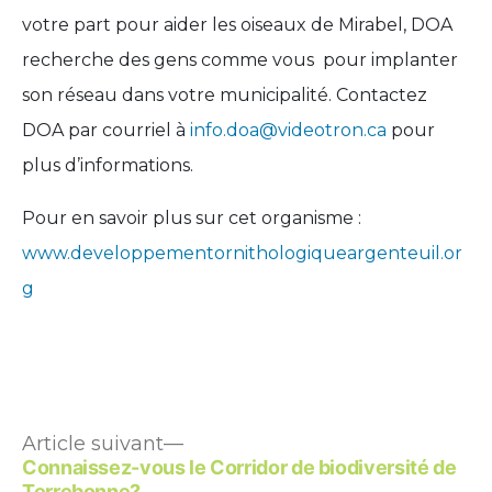
votre part pour aider les oiseaux de Mirabel, DOA
recherche des gens comme vous pour implanter
son réseau dans votre municipalité. Contactez
DOA par courriel à
info.doa@videotron.ca
pour
plus d’informations.
Pour en savoir plus sur cet organisme :
www.developpementornithologiqueargenteuil.or
g
Article
Navigation
Article suivant
suivant :
Connaissez-vous le Corridor de biodiversité de
Terrebonne?