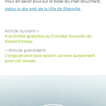
Pour en savoir plus sur le boisé du Plan Bouchard,
visitez le site web de la Ville de Blainville.
Article
Navigation
Article suivant
suivant :
4 activités gratuites au Corridor forestier du
de
Grand Coteau
l’article
Article
Article précédent
précédent :
L’engoulevent bois-pourri, un nom surprenant
pour cet oiseau