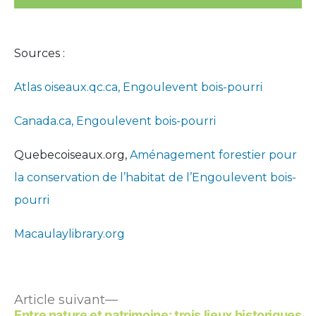
Sources :
Atlas oiseaux.qc.ca, Engoulevent bois-pourri
Canada.ca, Engoulevent bois-pourri
Quebecoiseaux.org,
Aménagement forestier pour
la conservation de l’habitat de l’Engoulevent bois-
pourri
Macaulaylibrary.org
Article
Navigation
Article suivant
suivant :
Entre nature et patrimoine: trois lieux historiques