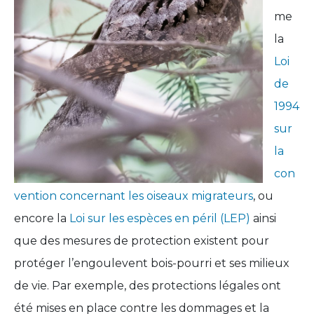
me
la
Loi
de
1994
sur
la
con
vention concernant les oiseaux migrateurs
, ou
encore la
Loi sur les espèces en péril (LEP)
ainsi
que des mesures de protection existent pour
protéger l’engoulevent bois-pourri et ses milieux
de vie. Par exemple, des protections légales ont
été mises en place contre les dommages et la