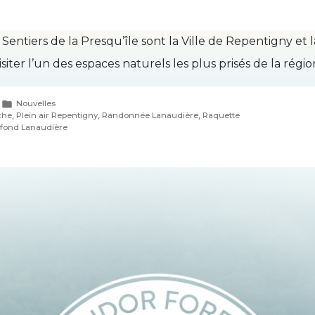
entiers de la Presqu’île sont la Ville de Repentigny et 
siter l’un des espaces naturels les plus prisés de la régi
Publié
Nouvelles
dans
che
,
Plein air Repentigny
,
Randonnée Lanaudière
,
Raquette
 fond Lanaudière