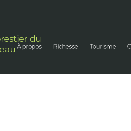
orestier du
À propos
Richesse
Tourisme
O
teau