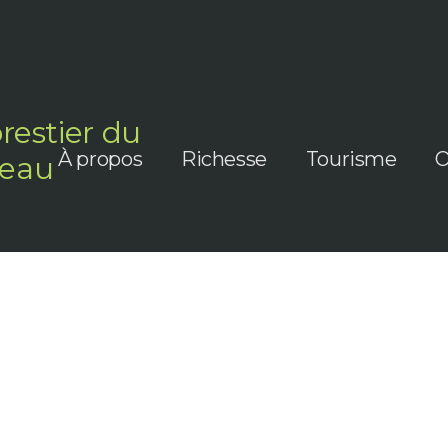
orestier du
À propos
Richesse
Tourisme
O
teau