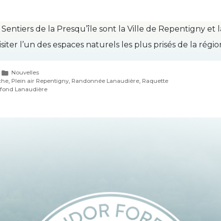
entiers de la Presqu’île sont la Ville de Repentigny et 
siter l’un des espaces naturels les plus prisés de la régi
Publié
Nouvelles
dans
che
,
Plein air Repentigny
,
Randonnée Lanaudière
,
Raquette
 fond Lanaudière