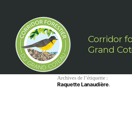
Aller
au
contenu
Corridor f
Grand Co
Archives de l’étiquette :
Raquette Lanaudière